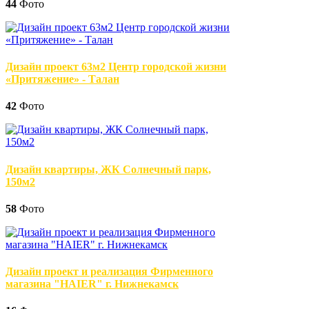
44
Фото
Дизайн проект 63м2 Центр городской жизни
«Притяжение» - Талан
42
Фото
Дизайн квартиры, ЖК Солнечный парк,
150м2
58
Фото
Дизайн проект и реализация Фирменного
магазина "HAIER" г. Нижнекамск