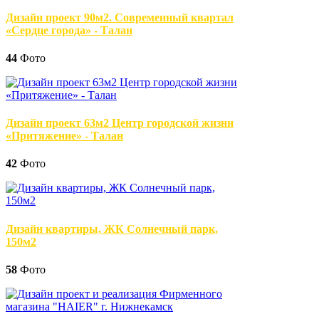
Дизайн проект 90м2. Современный квартал
«Сердце города» - Талан
44
Фото
Дизайн проект 63м2 Центр городской жизни
«Притяжение» - Талан
42
Фото
Дизайн квартиры, ЖК Солнечный парк,
150м2
58
Фото