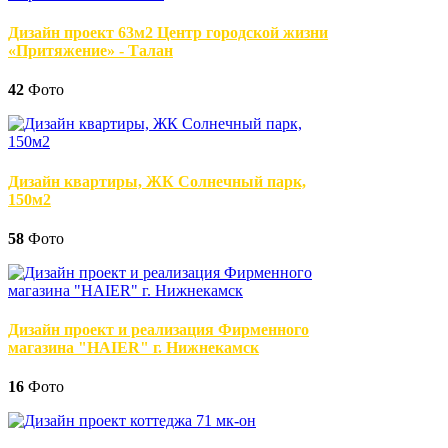
Дизайн проект 63м2 Центр городской жизни
«Притяжение» - Талан
42
Фото
Дизайн квартиры, ЖК Солнечный парк,
150м2
58
Фото
Дизайн проект и реализация Фирменного
магазина "HAIER" г. Нижнекамск
16
Фото