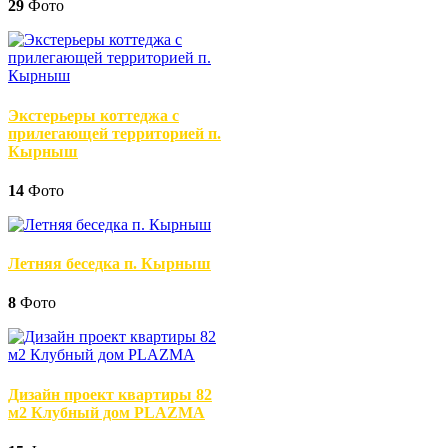
29
Фото
Экстерьеры коттеджа с
прилегающей территорией п.
Кырныш
14
Фото
Летняя беседка п. Кырныш
8
Фото
Дизайн проект квартиры 82
м2 Клубный дом PLAZMA